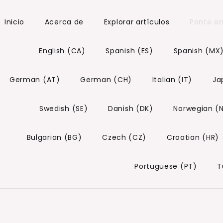
Inicio
Acerca de
Explorar artículos
Ponte e
English (CA)
Spanish (ES)
Spanish (MX
German (AT)
German (CH)
Italian (IT)
Ja
Swedish (SE)
Danish (DK)
Norwegian (
Bulgarian (BG)
Czech (CZ)
Croatian (HR)
Portuguese (PT)
T