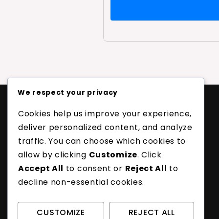
We respect your privacy
Cookies help us improve your experience,
Legal
deliver personalized content, and analyze
Política de protección de datos
traffic. You can choose which cookies to
Cookies y seguimiento
allow by clicking
Customize
. Click
Ponte en contacto
Accept All
to consent or
Reject All
to
Acerca de
decline non-essential cookies.
Términos y condiciones
CUSTOMIZE
REJECT ALL