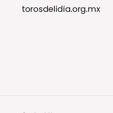
Skip
torosdelidia.org.mx
to
content