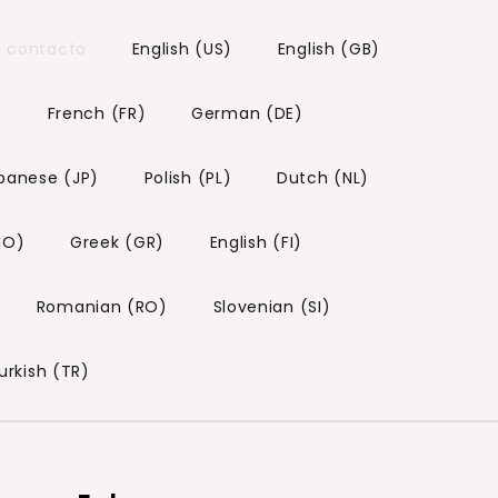
n contacto
English (US)
English (GB)
)
French (FR)
German (DE)
panese (JP)
Polish (PL)
Dutch (NL)
NO)
Greek (GR)
English (FI)
Romanian (RO)
Slovenian (SI)
urkish (TR)