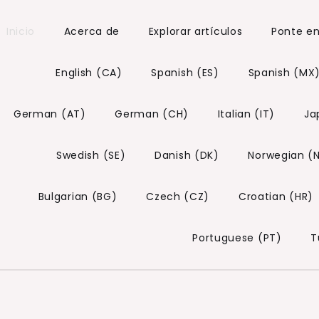
Inicio
Acerca de
Explorar artículos
Ponte e
English (CA)
Spanish (ES)
Spanish (MX
German (AT)
German (CH)
Italian (IT)
Ja
Swedish (SE)
Danish (DK)
Norwegian (
Bulgarian (BG)
Czech (CZ)
Croatian (HR)
Portuguese (PT)
T