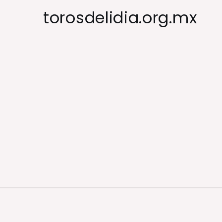
Skip
torosdelidia.org.mx
to
content