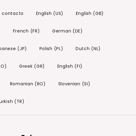
n contacto
English (US)
English (GB)
)
French (FR)
German (DE)
panese (JP)
Polish (PL)
Dutch (NL)
NO)
Greek (GR)
English (FI)
Romanian (RO)
Slovenian (SI)
urkish (TR)