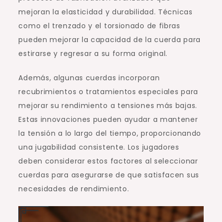
mejoran la elasticidad y durabilidad. Técnicas
como el trenzado y el torsionado de fibras
pueden mejorar la capacidad de la cuerda para
estirarse y regresar a su forma original.
Además, algunas cuerdas incorporan
recubrimientos o tratamientos especiales para
mejorar su rendimiento a tensiones más bajas.
Estas innovaciones pueden ayudar a mantener
la tensión a lo largo del tiempo, proporcionando
una jugabilidad consistente. Los jugadores
deben considerar estos factores al seleccionar
cuerdas para asegurarse de que satisfacen sus
necesidades de rendimiento.