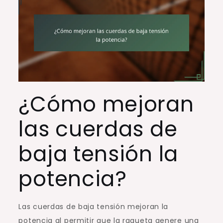
¿Cómo mejoran
las cuerdas de
baja tensión la
potencia?
Las cuerdas de baja tensión mejoran la
potencia al permitir que la raqueta genere una