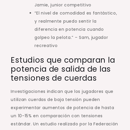
Jamie, junior competitivo
“El nivel de comodidad es fantástico,
y realmente puedo sentir la
diferencia en potencia cuando
golpeo la pelota.” – Sam, jugador
recreativo
Estudios que comparan la
potencia de salida de las
tensiones de cuerdas
Investigaciones indican que los jugadores que
utilizan cuerdas de baja tensión pueden
experimentar aumentos de potencia de hasta
un 10-15% en comparación con tensiones
estándar. Un estudio realizado por la Federación