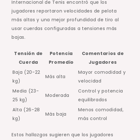
Internacional de Tenis encontró que los
jugadores reportaron velocidades de pelota
más altas y una mejor profundidad de tiro al
usar cuerdas configuradas a tensiones más
bajas.
Tensión de
Potencia
Comentarios de
Cuerda
Promedio
Jugadores
Baja (20-22
Mayor comodidad y
Más alta
kg)
velocidad
Media (23-
Control y potencia
Moderada
25 kg)
equilibrados
Alta (26-28
Menos comodidad,
Más baja
kg)
más control
Estos hallazgos sugieren que los jugadores