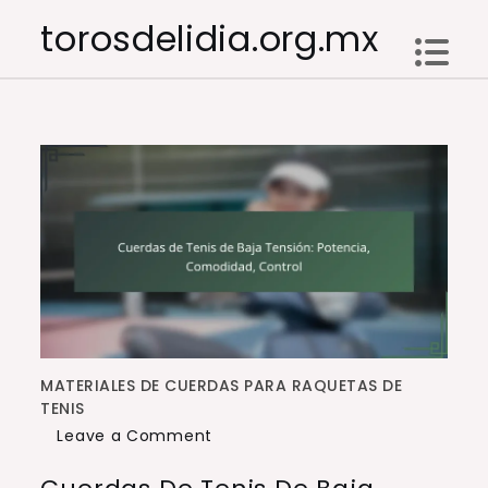
Skip
torosdelidia.org.mx
to
content
MATERIALES DE CUERDAS PARA RAQUETAS DE
TENIS
on
Leave a Comment
Cuerdas