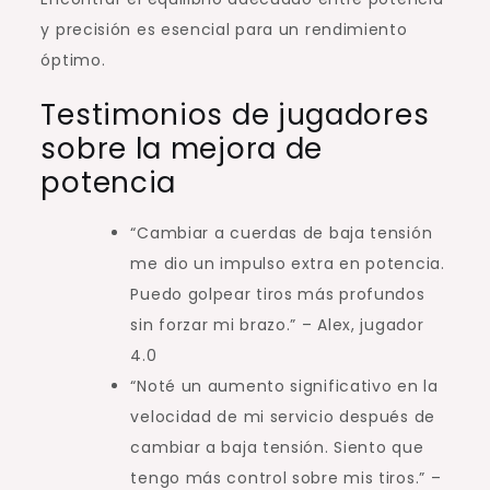
y precisión es esencial para un rendimiento
óptimo.
Testimonios de jugadores
sobre la mejora de
potencia
“Cambiar a cuerdas de baja tensión
me dio un impulso extra en potencia.
Puedo golpear tiros más profundos
sin forzar mi brazo.” – Alex, jugador
4.0
“Noté un aumento significativo en la
velocidad de mi servicio después de
cambiar a baja tensión. Siento que
tengo más control sobre mis tiros.” –