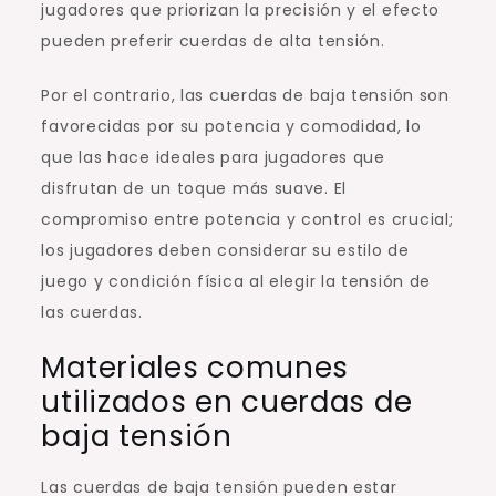
jugadores que priorizan la precisión y el efecto
pueden preferir cuerdas de alta tensión.
Por el contrario, las cuerdas de baja tensión son
favorecidas por su potencia y comodidad, lo
que las hace ideales para jugadores que
disfrutan de un toque más suave. El
compromiso entre potencia y control es crucial;
los jugadores deben considerar su estilo de
juego y condición física al elegir la tensión de
las cuerdas.
Materiales comunes
utilizados en cuerdas de
baja tensión
Las cuerdas de baja tensión pueden estar