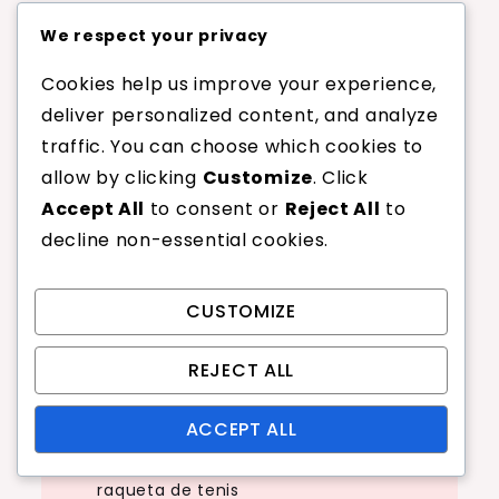
Enlaces
We respect your privacy
Cookies help us improve your experience,
Explorar artículos
deliver personalized content, and analyze
Acerca de
traffic. You can choose which cookies to
Ponte en contacto
allow by clicking
Customize
. Click
Accept All
to consent or
Reject All
to
decline non-essential cookies.
Categorías
CUSTOMIZE
Calibre de Cuerda de Raqueta de
REJECT ALL
Tenis
Materiales de Cuerdas para
ACCEPT ALL
Raquetas de Tenis
Tensión de las cuerdas de la
raqueta de tenis