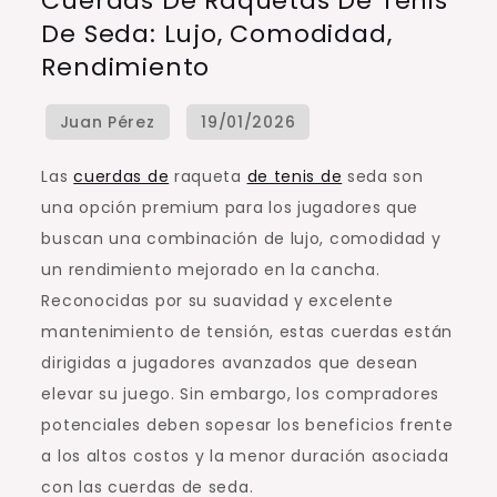
Cuerdas De Raquetas De Tenis
de
De Seda: Lujo, Comodidad,
Raquetas
Rendimiento
de
Tenis
de
Seda:
Las
cuerdas de
raqueta
de tenis de
seda son
Lujo,
una opción premium para los jugadores que
Comodidad,
buscan una combinación de lujo, comodidad y
Rendimiento
un rendimiento mejorado en la cancha.
Reconocidas por su suavidad y excelente
mantenimiento de tensión, estas cuerdas están
dirigidas a jugadores avanzados que desean
elevar su juego. Sin embargo, los compradores
potenciales deben sopesar los beneficios frente
a los altos costos y la menor duración asociada
con las cuerdas de seda.