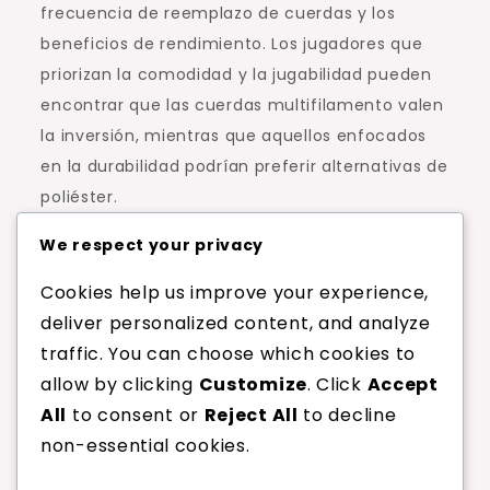
frecuencia de reemplazo de cuerdas y los
beneficios de rendimiento. Los jugadores que
priorizan la comodidad y la jugabilidad pueden
encontrar que las cuerdas multifilamento valen
la inversión, mientras que aquellos enfocados
en la durabilidad podrían preferir alternativas de
poliéster.
We respect your privacy
Compara precios entre marcas para
encontrar el mejor valor.
Cookies help us improve your experience,
Ten en cuenta los beneficios de
deliver personalized content, and analyze
rendimiento al evaluar el costo.
traffic. You can choose which cookies to
Evalúa tu estilo de juego personal
allow by clicking
Customize
. Click
Accept
para determinar la mejor opción de
All
to consent or
Reject All
to decline
cuerda.
non-essential cookies.