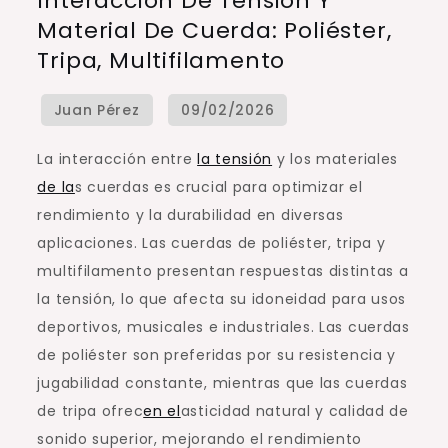
Interacción De Tensión Y
de
Material De Cuerda: Poliéster,
Tensión
Tripa, Multifilamento
y
Material
de
Cuerda:
La interacción entre
la tensión
y los materiales
Poliéster,
de la
s cuerdas es crucial para optimizar el
Tripa,
rendimiento y la durabilidad en diversas
Multifilamento
aplicaciones. Las cuerdas de poliéster, tripa y
multifilamento presentan respuestas distintas a
la tensión, lo que afecta su idoneidad para usos
deportivos, musicales e industriales. Las cuerdas
de poliéster son preferidas por su resistencia y
jugabilidad constante, mientras que las cuerdas
de tripa ofrec
en el
asticidad natural y calidad de
sonido superior, mejorando el rendimiento